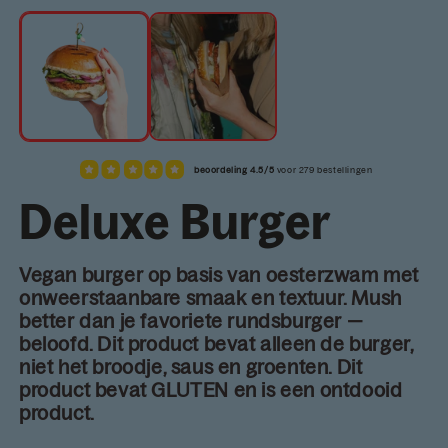
mo
beoordeling 4.5/5
voor 279 bestellingen
Deluxe Burger
Vegan burger op basis van oesterzwam met
onweerstaanbare smaak en textuur. Mush
better dan je favoriete rundsburger —
beloofd. Dit product bevat alleen de burger,
niet het broodje, saus en groenten. Dit
product bevat GLUTEN en is een ontdooid
product.