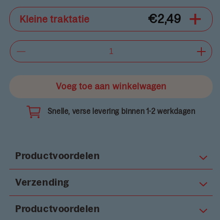
+
€2,49
Kleine traktatie
Aantal
Aant
verlagen
verh
voor
voor
Deluxe
Voeg toe aan winkelwagen
Delu
Burger
Burg
Snelle, verse levering binnen 1-2 werkdagen
Productvoordelen
Verzending
Productvoordelen