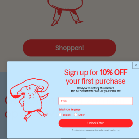
Shoppen!
Sign up for
10% OFF
your first purchase
Ready for something Mush better?
Join our newsletter for 10% OFF your first order!
Geloof ons niet zomaar
ONS WOORD
op
Select your language
English
Dutch
Unlock Offer
By signing up, you agree to receive email marketing