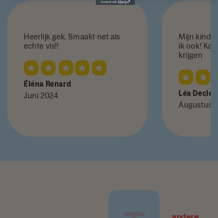
Heerlijk gek. Smaakt net als
Mijn kinder
echte vis!!
ik ook! Ka
krijgen
Éléna Renard
Léa Decler
Juni 2024
Augustus 
andere