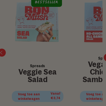
Bestseller
Spr
Vega
Spreads
Veggie Sea
Chick
Salad
Samba
Normale
Vanaf
Voeg toe aan
Voeg toe a
prijs
€3,74
winkelwagen
winkelwage